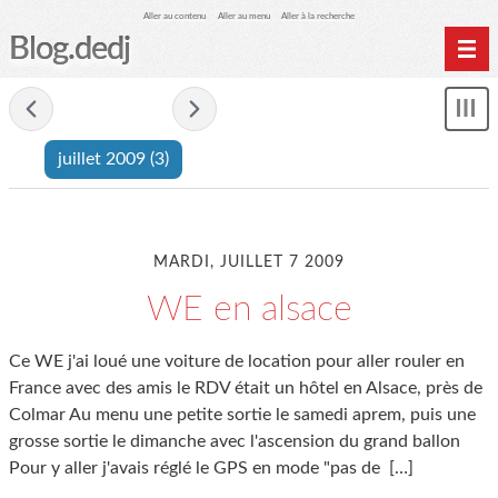
Aller au contenu
Aller au menu
Aller à la recherche
Blog.dedj
Home
- juillet 2009 -
Mon
Archives
le
juillet 2009
(3)
me
MARDI, JUILLET 7 2009
WE en alsace
Ce WE j'ai loué une voiture de location pour aller rouler en
France avec des amis le RDV était un hôtel en Alsace, près de
Colmar Au menu une petite sortie le samedi aprem, puis une
grosse sortie le dimanche avec l'ascension du grand ballon
Pour y aller j'avais réglé le GPS en mode "pas de
[…]