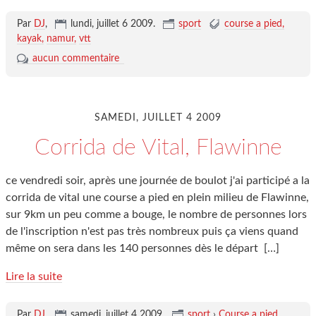
Par
DJ
,
lundi, juillet 6 2009
.
sport
course a pied
kayak
namur
vtt
aucun commentaire
SAMEDI, JUILLET 4 2009
Corrida de Vital, Flawinne
ce vendredi soir, après une journée de boulot j'ai participé a la
corrida de vital une course a pied en plein milieu de Flawinne,
sur 9km un peu comme a bouge, le nombre de personnes lors
de l'inscription n'est pas très nombreux puis ça viens quand
même on sera dans les 140 personnes dès le départ
[…]
Lire la suite
Par
DJ
,
samedi, juillet 4 2009
.
sport
›
Course a pied