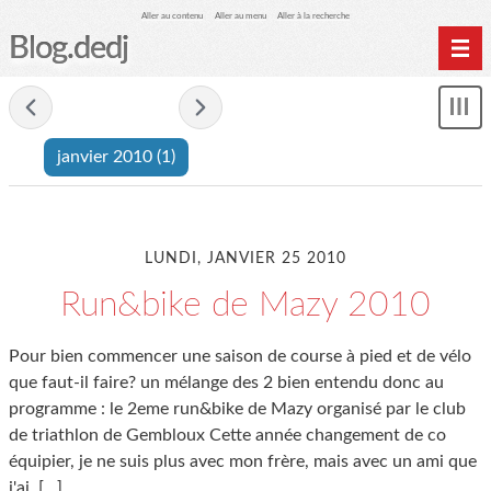
Aller au contenu
Aller au menu
Aller à la recherche
Blog.dedj
Home
- janvier 2010 -
Mon
Archives
le
janvier 2010
(1)
me
LUNDI, JANVIER 25 2010
Run&bike de Mazy 2010
Pour bien commencer une saison de course à pied et de vélo
que faut-il faire? un mélange des 2 bien entendu donc au
programme : le 2eme run&bike de Mazy organisé par le club
de triathlon de Gembloux Cette année changement de co
équipier, je ne suis plus avec mon frère, mais avec un ami que
j'ai
[…]