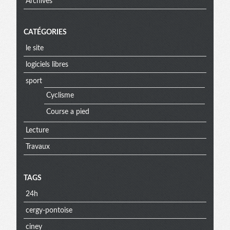
Archives
CATÉGORIES
le site
logiciels libres
sport
Cyclisme
Course a pied
Lecture
Travaux
TAGS
24h
cergy-pontoise
ciney