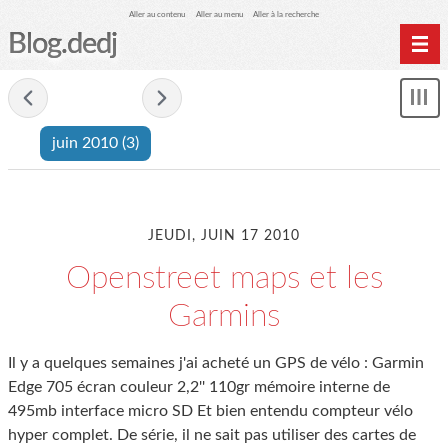
Aller au contenu
Aller au menu
Aller à la recherche
Blog.dedj
Home
- juin 2010 -
Mon
Archives
le
juin 2010
(3)
me
JEUDI, JUIN 17 2010
Openstreet maps et les
Garmins
Il y a quelques semaines j'ai acheté un GPS de vélo : Garmin
Edge 705 écran couleur 2,2'' 110gr mémoire interne de
495mb interface micro SD Et bien entendu compteur vélo
hyper complet. De série, il ne sait pas utiliser des cartes de