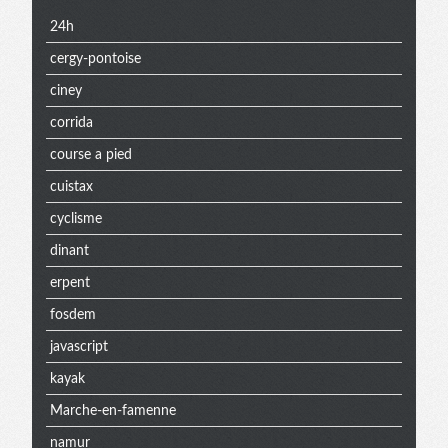
24h
cergy-pontoise
ciney
corrida
course a pied
cuistax
cyclisme
dinant
erpent
fosdem
javascript
kayak
Marche-en-famenne
namur