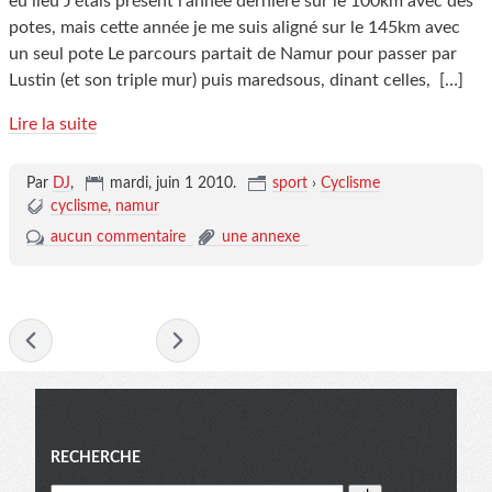
eu lieu J'étais présent l'année dernière sur le 100km avec des
potes, mais cette année je me suis aligné sur le 145km avec
un seul pote Le parcours partait de Namur pour passer par
Lustin (et son triple mur) puis maredsous, dinant celles,
[…]
Lire la suite
Par
DJ
,
mardi, juin 1 2010
.
sport
›
Cyclisme
cyclisme
namur
aucun commentaire
une annexe
- juin 2010 -
Menu
RECHERCHE