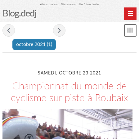
Aller au contenu
Aller au menu
Aller à la recherche
Blog.dedj
Home
- octobre 2021 -
Mon
Archives
le
octobre 2021
(1)
me
SAMEDI, OCTOBRE 23 2021
Championnat du monde de
cyclisme sur piste à Roubaix