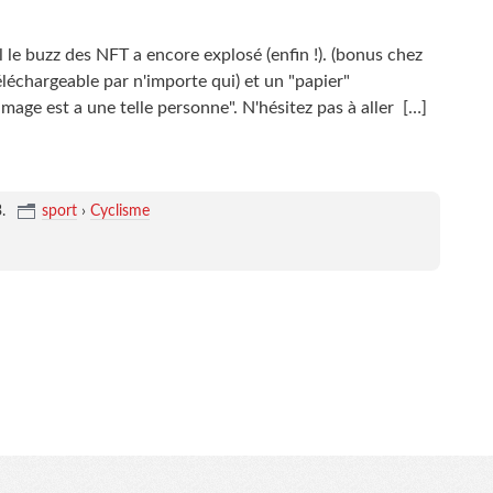
l le buzz des NFT a encore explosé (enfin !). (bonus chez
éléchargeable par n'importe qui) et un "papier"
image est a une telle personne". N'hésitez pas à aller
[…]
3
.
sport
›
Cyclisme