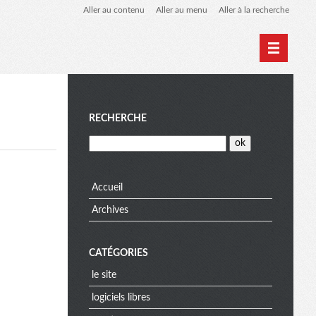
Aller au contenu
Aller au menu
Aller à la recherche
Home
Archives
M
RECHERCHE
e
Accueil
Archives
n
CATÉGORIES
u
le site
logiciels libres