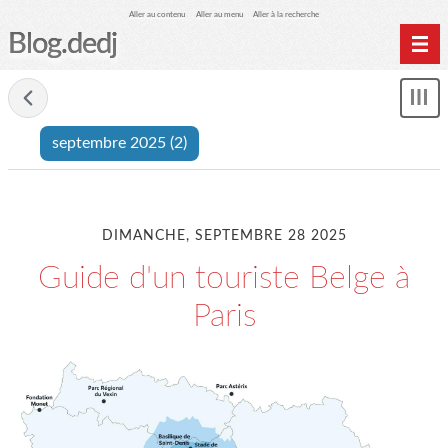
Aller au contenu
Aller au menu
Aller à la recherche
Blog.dedj
Home
- septembre 2025
Mon
Archives
le
septembre 2025
(2)
me
DIMANCHE, SEPTEMBRE 28 2025
Guide d'un touriste Belge à
Paris