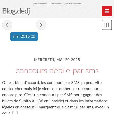
Aller au contenu
Aller au menu
Aller à la recherche
Blog.dedj
Home
- mai 2015 -
Mon
Archives
le
mai 2015
(2)
me
MERCREDI, MAI 20 2015
concours débile par sms
On est bien d'accord, les concours par SMS ça peut vite
couter cher mais ici je viens de tomber sur un concours
encore pire. C'est un concours par SMS pour gagner des
billets de Subito XL (3€ en librairie) et dans les informations
légales en dessous il marquent que c'est 1€ par sms, avec un
cout
[…]