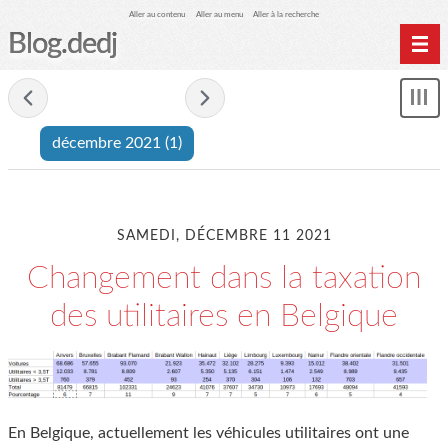
Aller au contenu
Aller au menu
Aller à la recherche
Blog.dedj
Home
- décembre 2021 -
Mon
Archives
le
décembre 2021
(1)
me
SAMEDI, DÉCEMBRE 11 2021
Changement dans la taxation
des utilitaires en Belgique
En Belgique, actuellement les véhicules utilitaires ont une