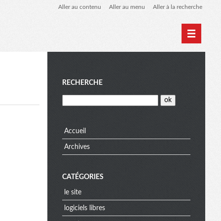
Aller au contenu
Aller au menu
Aller à la recherche
Home
Archives
M
RECHERCHE
e
Accueil
Archives
n
CATÉGORIES
u
le site
logiciels libres