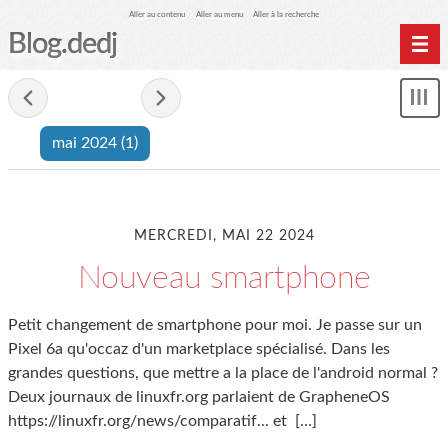
Aller au contenu
Aller au menu
Aller à la recherche
Blog.dedj
Home
- mai 2024 -
Mon
Archives
le
mai 2024
(1)
me
MERCREDI, MAI 22 2024
Nouveau smartphone
Petit changement de smartphone pour moi. Je passe sur un
Pixel 6a qu'occaz d'un marketplace spécialisé. Dans les
grandes questions, que mettre a la place de l'android normal ?
Deux journaux de linuxfr.org parlaient de GrapheneOS
https://linuxfr.org/news/comparatif... et
[…]