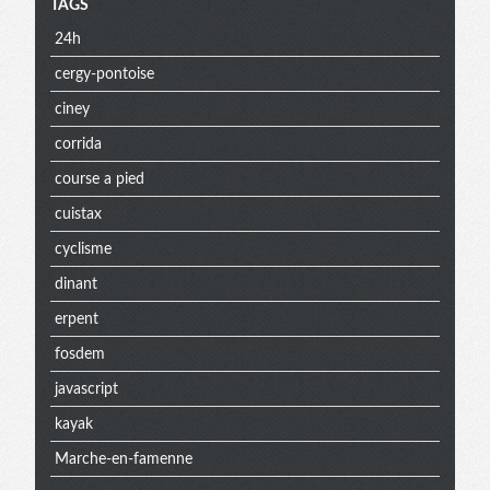
TAGS
24h
cergy-pontoise
ciney
corrida
course a pied
cuistax
cyclisme
dinant
erpent
fosdem
javascript
kayak
Marche-en-famenne