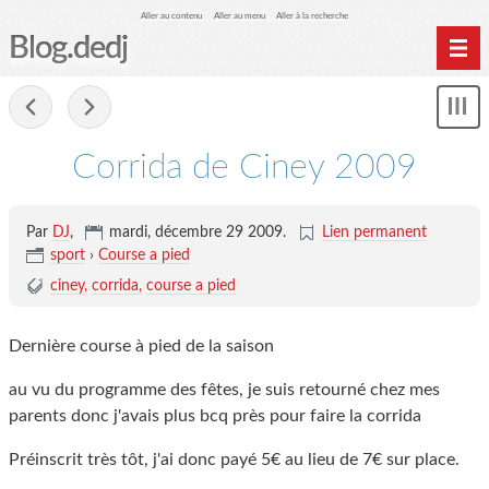
Aller au contenu
Aller au menu
Aller à la recherche
Blog.dedj
Home
-
Mon
Archives
le
me
Corrida de Ciney 2009
Par
DJ
,
mardi, décembre 29 2009
.
Lien permanent
sport
›
Course a pied
ciney
corrida
course a pied
Dernière course à pied de la saison
au vu du programme des fêtes, je suis retourné chez mes
parents donc j'avais plus bcq près pour faire la corrida
Préinscrit très tôt, j'ai donc payé 5€ au lieu de 7€ sur place.