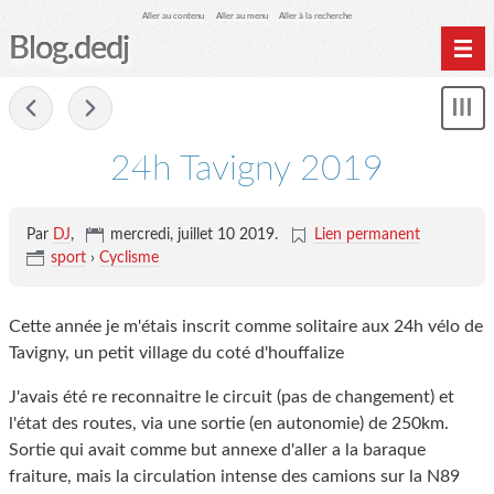
Aller au contenu
Aller au menu
Aller à la recherche
Blog.dedj
Home
-
Mon
Archives
le
me
24h Tavigny 2019
Par
DJ
,
mercredi, juillet 10 2019
.
Lien permanent
sport
›
Cyclisme
Cette année je m'étais inscrit comme solitaire aux 24h vélo de
Tavigny, un petit village du coté d'houffalize
J'avais été re reconnaitre le circuit (pas de changement) et
l'état des routes, via une sortie (en autonomie) de 250km.
Sortie qui avait comme but annexe d'aller a la baraque
fraiture, mais la circulation intense des camions sur la N89