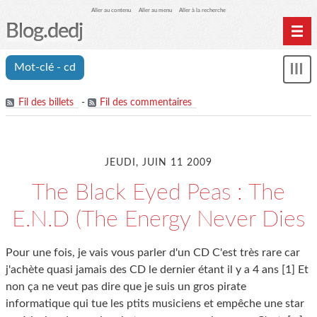
Aller au contenu
Aller au menu
Aller à la recherche
Blog.dedj
Home
Mot-clé - cd
Mon
Archives
le
me
Fil des billets
-
Fil des commentaires
JEUDI, JUIN 11 2009
The Black Eyed Peas : The
E.N.D (The Energy Never Dies
Pour une fois, je vais vous parler d'un CD C'est très rare car
j'achète quasi jamais des CD le dernier étant il y a 4 ans [1] Et
non ça ne veut pas dire que je suis un gros pirate
informatique qui tue les ptits musiciens et empêche une star