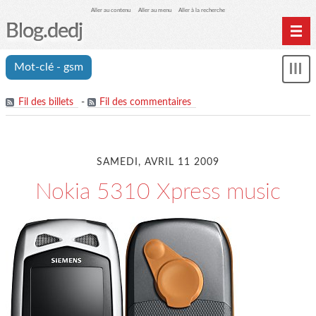
Aller au contenu
Aller au menu
Aller à la recherche
Blog.dedj
Home
Mot-clé - gsm
Mon
Archives
le
me
Fil des billets
-
Fil des commentaires
SAMEDI, AVRIL 11 2009
Nokia 5310 Xpress music