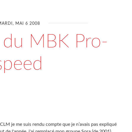
MARDI, MAI 6 2008
 du MBK Pro-
speed
e CLM je me suis rendu compte que je n’avais pas expliqué
but de l'année, j'ai remplacé mon groupe Sora (de 2001)