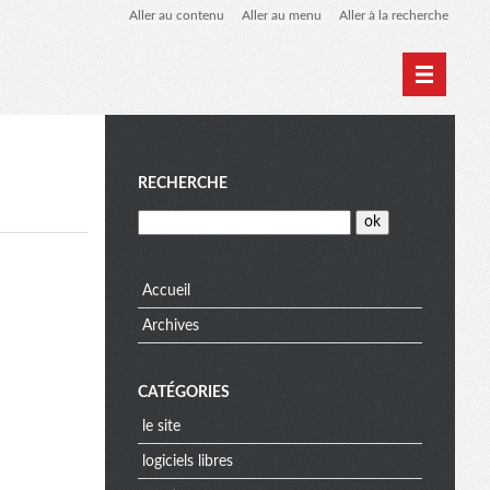
Aller au contenu
Aller au menu
Aller à la recherche
Home
Archives
M
RECHERCHE
e
Accueil
Archives
n
CATÉGORIES
u
le site
logiciels libres