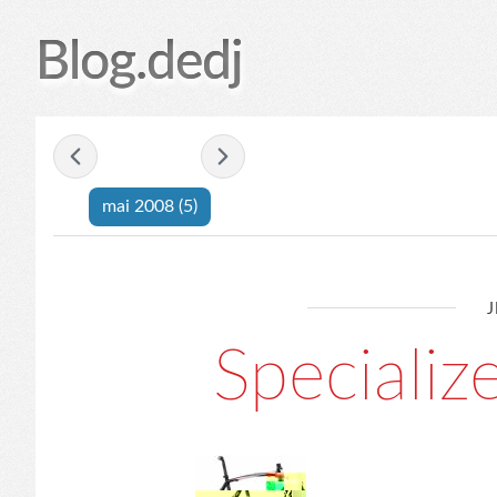
Blog.dedj
- mai 2008 -
mai 2008
(5)
J
Specializ