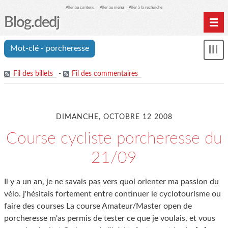
Aller au contenu
Aller au menu
Aller à la recherche
Blog.dedj
Home
Mot-clé - porcheresse
Mon
Archives
le
me
Fil des billets
-
Fil des commentaires
DIMANCHE, OCTOBRE 12 2008
Course cycliste porcheresse du
21/09
Il y a un an, je ne savais pas vers quoi orienter ma passion du
vélo. j'hésitais fortement entre continuer le cyclotourisme ou
faire des courses La course Amateur/Master open de
porcheresse m'as permis de tester ce que je voulais, et vous