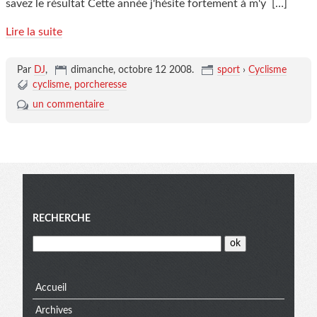
savez le résultat Cette année j'hésite fortement à m'y
[…]
Lire la suite
Par
DJ
,
dimanche, octobre 12 2008
.
sport
›
Cyclisme
cyclisme
porcheresse
un commentaire
Menu
RECHERCHE
Accueil
Archives