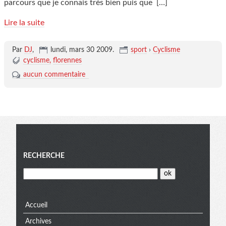
parcours que je connais très bien puis que
[…]
Lire la suite
Par
DJ
,
lundi, mars 30 2009
.
sport
›
Cyclisme
cyclisme
florennes
aucun commentaire
Menu
RECHERCHE
Accueil
Archives