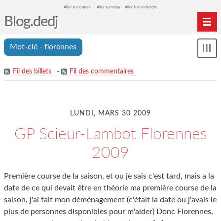
Aller au contenu
Aller au menu
Aller à la recherche
Blog.dedj
Home
Mot-clé - florennes
Mon
Archives
le
me
Fil des billets
-
Fil des commentaires
LUNDI, MARS 30 2009
GP Scieur-Lambot Florennes
2009
Première course de la saison, et ou je sais c'est tard, mais a la
date de ce qui devait être en théorie ma première course de la
saison, j'ai fait mon déménagement (c'était la date ou j'avais le
plus de personnes disponibles pour m'aider) Donc Florennes,